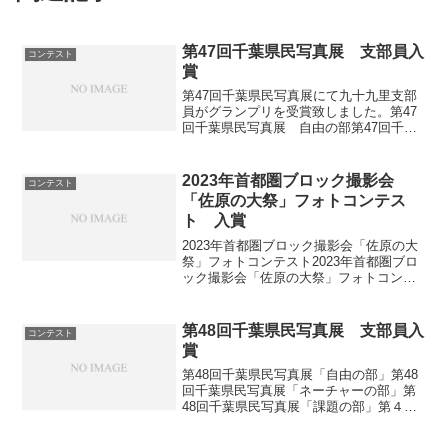
第47回千葉県民写真展 支部員入
コンテスト
賞
第47回千葉県民写真展にて九十九里支部
員がグランプリを受賞致しました。第47
回千葉県民写真展 自由の部第47回千葉
県民写真展「自由の部」グランプリ「巨
鳥襲来」 飯田幸雄
2023年首都圏ブロック撮影会
コンテスト
「佐原の大祭」フォトコンテス
ト 入賞
2023年首都圏ブロック撮影会「佐原の大
祭」フォトコンテスト2023年首都圏ブロ
ック撮影会「佐原の大祭」フォトコンテ
ストで九十九里支部の並木幹雄が「雨上
がり」で入選致しました。入賞作品展は
下記のとおり行われます。2024年1月23
第48回千葉県民写真展 支部員入
コンテスト
日～2月5...
賞
第48回千葉県民写真展「自由の部」第48
回千葉県民写真展「ネーチャーの部」第
48回千葉県民写真展「課題の部」第４８
回千葉県民写真展に九十九里支部から３
名の入賞者が出ました。「自由の部」千