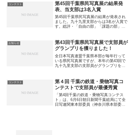
葉県知事賞に「気嵐の朝」 宮内光枝
第45回千葉県民写真展の結果発
コンテスト
「自由の部」千葉県教...
表、当支部は3名入賞
第45回千葉県民写真展の結果が発表され
ました。九十九里支部からは3名が入賞で
す。総評・「自由の部」「課題の部」
「ネーチャーの部」「花の部」「モノク
ロ部」九十九里支部の入選作品モノクロ
賞（2） 「上がれ～！！」 宮内光枝ネ
第43回千葉県民写真展で支部員が
お知らせ
ーチャーの部 特選 ...
グランプリを獲りました！
全日本写真連盟千葉県本部が毎年行って
いる県民写真展ですが、本年の第43回で
九十九里支部の支部員がグランプリを獲
得いたしました。関係各位の皆様に心よ
り感謝申し上げます。これらの作品は4月
の支部展にて展示いたしますので、ぜひ
第４回 千葉の鉄道・乗物写真コ
コンテスト
ご来場をお待ちいたし...
ンテストで支部員が最優秀賞
「第4回千葉の鉄道・乗物写真コンテス
ト」は、6月6日朝日新聞千葉総局にて全
日写連関東本部委員（神奈川県本部委員
長）山崎良信氏による厳正な審査が行わ
れ、その結果、九十九里支部から並木幹
雄が最優秀賞を受賞致しました。